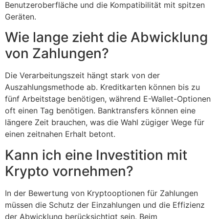
Benutzeroberfläche und die Kompatibilität mit spitzen
Geräten.
Wie lange zieht die Abwicklung
von Zahlungen?
Die Verarbeitungszeit hängt stark von der
Auszahlungsmethode ab. Kreditkarten können bis zu
fünf Arbeitstage benötigen, während E-Wallet-Optionen
oft einen Tag benötigen. Banktransfers können eine
längere Zeit brauchen, was die Wahl zügiger Wege für
einen zeitnahen Erhalt betont.
Kann ich eine Investition mit
Krypto vornehmen?
In der Bewertung von Kryptooptionen für Zahlungen
müssen die Schutz der Einzahlungen und die Effizienz
der Abwicklung berücksichtigt sein. Beim