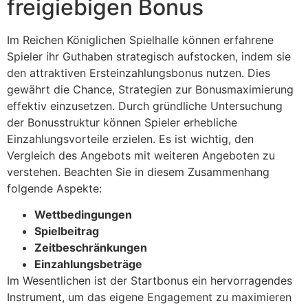
freigiebigen Bonus
Im Reichen Königlichen Spielhalle können erfahrene
Spieler ihr Guthaben strategisch aufstocken, indem sie
den attraktiven Ersteinzahlungsbonus nutzen. Dies
gewährt die Chance, Strategien zur Bonusmaximierung
effektiv einzusetzen. Durch gründliche Untersuchung
der Bonusstruktur können Spieler erhebliche
Einzahlungsvorteile erzielen. Es ist wichtig, den
Vergleich des Angebots mit weiteren Angeboten zu
verstehen. Beachten Sie in diesem Zusammenhang
folgende Aspekte:
Wettbedingungen
Spielbeitrag
Zeitbeschränkungen
Einzahlungsbeträge
Im Wesentlichen ist der Startbonus ein hervorragendes
Instrument, um das eigene Engagement zu maximieren