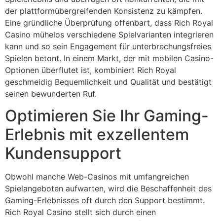
der plattformübergreifenden Konsistenz zu kämpfen.
Eine gründliche Überprüfung offenbart, dass Rich Royal
Casino mühelos verschiedene Spielvarianten integrieren
kann und so sein Engagement für unterbrechungsfreies
Spielen betont. In einem Markt, der mit mobilen Casino-
Optionen überflutet ist, kombiniert Rich Royal
geschmeidig Bequemlichkeit und Qualität und bestätigt
seinen bewunderten Ruf.
Optimieren Sie Ihr Gaming-
Erlebnis mit exzellentem
Kundensupport
Obwohl manche Web-Casinos mit umfangreichen
Spielangeboten aufwarten, wird die Beschaffenheit des
Gaming-Erlebnisses oft durch den Support bestimmt.
Rich Royal Casino stellt sich durch einen