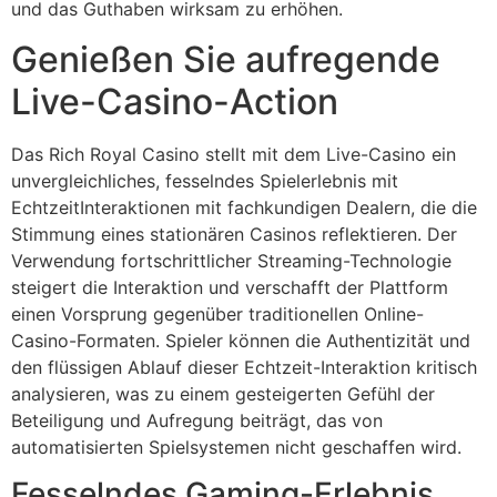
und das Guthaben wirksam zu erhöhen.
Genießen Sie aufregende
Live-Casino-Action
Das Rich Royal Casino stellt mit dem Live-Casino ein
unvergleichliches, fesselndes Spielerlebnis mit
EchtzeitInteraktionen mit fachkundigen Dealern, die die
Stimmung eines stationären Casinos reflektieren. Der
Verwendung fortschrittlicher Streaming-Technologie
steigert die Interaktion und verschafft der Plattform
einen Vorsprung gegenüber traditionellen Online-
Casino-Formaten. Spieler können die Authentizität und
den flüssigen Ablauf dieser Echtzeit-Interaktion kritisch
analysieren, was zu einem gesteigerten Gefühl der
Beteiligung und Aufregung beiträgt, das von
automatisierten Spielsystemen nicht geschaffen wird.
Fesselndes Gaming-Erlebnis