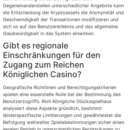
Gegeneinanderstellen unterschiedlicher Angebote kann
die Entscheidung der Kryptoassets die Anonymität und
Geschwindigkeit der Transaktionen modifizieren und
sich so auf das Benutzererlebnis und das allgemeine
Glaubwürdigkeit in das System einwirken.
Gibt es regionale
Einschränkungen für den
Zugang zum Reichen
Königlichen Casino?
Geografische Richtlinien und Berechtigungskriterien
spielen eine essenzielle Rolle bei der Bestimmung des
Benutzerzugriffs. Rich Königliche Glücksspielhaus
analysiert diese Aspekte gründlich, bestimmt
länderspezifische Limitierungen und gewährleistet die
Befolgung weltweiter Spielebestimmungen sicher einen
legalen Betrieb in unterschiedlichen Rechtsräumen zu