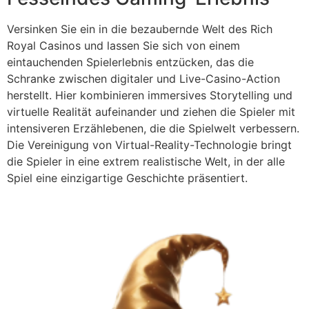
Versinken Sie ein in die bezaubernde Welt des Rich
Royal Casinos und lassen Sie sich von einem
eintauchenden Spielerlebnis entzücken, das die
Schranke zwischen digitaler und Live-Casino-Action
herstellt. Hier kombinieren immersives Storytelling und
virtuelle Realität aufeinander und ziehen die Spieler mit
intensiveren Erzählebenen, die die Spielwelt verbessern.
Die Vereinigung von Virtual-Reality-Technologie bringt
die Spieler in eine extrem realistische Welt, in der alle
Spiel eine einzigartige Geschichte präsentiert.