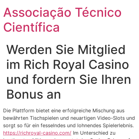
Ir
Associação Técnico
para
o
Científica
conteúdo
Werden Sie Mitglied
im Rich Royal Casino
und fordern Sie Ihren
Bonus an
Die Plattform bietet eine erfolgreiche Mischung aus
bewährten Tischspielen und neuartigen Video-Slots und
sorgt so für ein fesselndes und lohnendes Spielerlebnis.
https://richroyal-casino.com/
Im Unterschied zu