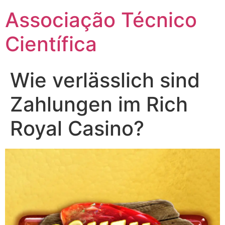
Ir
Associação Técnico
para
o
Científica
conteúdo
Wie verlässlich sind
Zahlungen im Rich
Royal Casino?