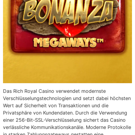
Das Rich Royal Casino verwendet modernste
Verschlüsselungstechnologien und setzt dabei höchsten
Wert auf Sicherheit von Transaktionen und die
Privatsphäre von Kundendaten. Durch die Verwendung
einer 256-Bit-SSL-Verschlüsselung sichert das Casino
verlässliche Kommunikationskanäle. Moderne Protokolle
in starken Zahlungsgateways gestatten eine