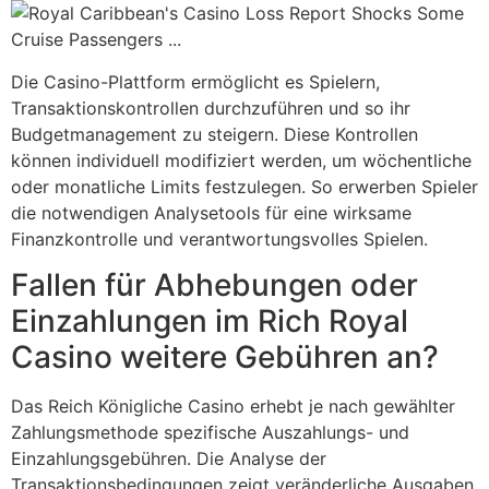
Die Casino-Plattform ermöglicht es Spielern,
Transaktionskontrollen durchzuführen und so ihr
Budgetmanagement zu steigern. Diese Kontrollen
können individuell modifiziert werden, um wöchentliche
oder monatliche Limits festzulegen. So erwerben Spieler
die notwendigen Analysetools für eine wirksame
Finanzkontrolle und verantwortungsvolles Spielen.
Fallen für Abhebungen oder
Einzahlungen im Rich Royal
Casino weitere Gebühren an?
Das Reich Königliche Casino erhebt je nach gewählter
Zahlungsmethode spezifische Auszahlungs- und
Einzahlungsgebühren. Die Analyse der
Transaktionsbedingungen zeigt veränderliche Ausgaben,