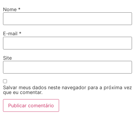
Nome
*
E-mail
*
Site
Salvar meus dados neste navegador para a próxima vez
que eu comentar.