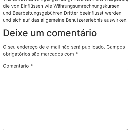
die von Einflüssen wie Währungsumrechnungskursen
und Bearbeitungsgebühren Dritter beeinflusst werden
und sich auf das allgemeine Benutzererlebnis auswirken.
Deixe um comentário
O seu endereço de e-mail não será publicado.
Campos
obrigatórios são marcados com
*
Comentário
*