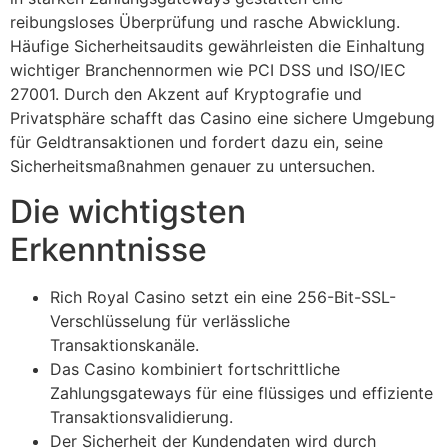
reibungsloses Überprüfung und rasche Abwicklung.
Häufige Sicherheitsaudits gewährleisten die Einhaltung
wichtiger Branchennormen wie PCI DSS und ISO/IEC
27001. Durch den Akzent auf Kryptografie und
Privatsphäre schafft das Casino eine sichere Umgebung
für Geldtransaktionen und fordert dazu ein, seine
Sicherheitsmaßnahmen genauer zu untersuchen.
Die wichtigsten
Erkenntnisse
Rich Royal Casino setzt ein eine 256-Bit-SSL-
Verschlüsselung für verlässliche
Transaktionskanäle.
Das Casino kombiniert fortschrittliche
Zahlungsgateways für eine flüssiges und effiziente
Transaktionsvalidierung.
Der Sicherheit der Kundendaten wird durch