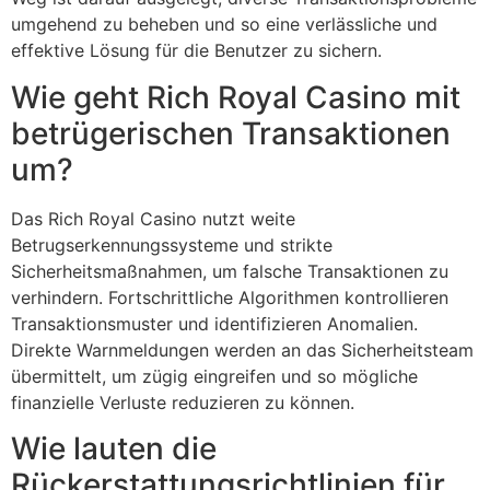
umgehend zu beheben und so eine verlässliche und
effektive Lösung für die Benutzer zu sichern.
Wie geht Rich Royal Casino mit
betrügerischen Transaktionen
um?
Das Rich Royal Casino nutzt weite
Betrugserkennungssysteme und strikte
Sicherheitsmaßnahmen, um falsche Transaktionen zu
verhindern. Fortschrittliche Algorithmen kontrollieren
Transaktionsmuster und identifizieren Anomalien.
Direkte Warnmeldungen werden an das Sicherheitsteam
übermittelt, um zügig eingreifen und so mögliche
finanzielle Verluste reduzieren zu können.
Wie lauten die
Rückerstattungsrichtlinien für