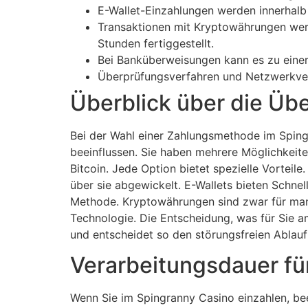
E-Wallet-Einzahlungen werden innerhal
Transaktionen mit Kryptowährungen wer
Stunden fertiggestellt.
Bei Banküberweisungen kann es zu ein
Überprüfungsverfahren und Netzwerkver
Überblick über die Ü
Bei der Wahl einer Zahlungsmethode im Sping
beeinflussen. Sie haben mehrere Möglichkeite
Bitcoin. Jede Option bietet spezielle Vorteil
über sie abgewickelt. E-Wallets bieten Schnel
Methode. Kryptowährungen sind zwar für manc
Technologie. Die Entscheidung, was für Sie a
und entscheidet so den störungsfreien Ablauf
Verarbeitungsdauer fü
Wenn Sie im Spingranny Casino einzahlen, beei