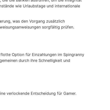
Umstände wie Urlaubstage und internationale
ierung, was den Vorgang zusätzlich
erweisungsanweisungen sorgfältig prüfen.
 flotte Option für Einzahlungen im Spingranny
gemeinen durch ihre Schnelligkeit und
ine verlockende Entscheidung für Gamer.