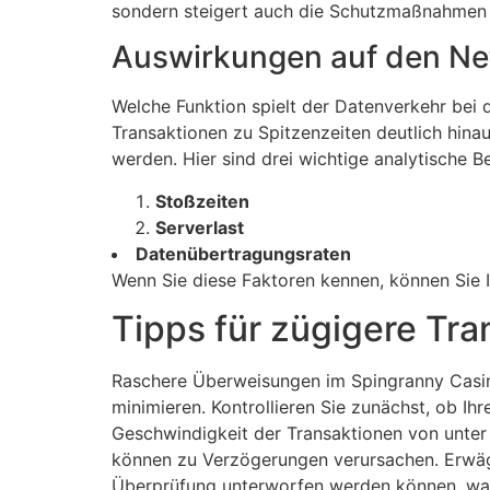
sondern steigert auch die Schutzmaßnahmen u
Auswirkungen auf den Ne
Welche Funktion spielt der Datenverkehr bei 
Transaktionen zu Spitzenzeiten deutlich hina
werden. Hier sind drei wichtige analytische 
Stoßzeiten
Serverlast
Datenübertragungsraten
Wenn Sie diese Faktoren kennen, können Sie 
Tipps für zügigere Tr
Raschere Überweisungen im Spingranny Casin
minimieren. Kontrollieren Sie zunächst, ob Ih
Geschwindigkeit der Transaktionen von unter
können zu Verzögerungen verursachen. Erwäge
Überprüfung unterworfen werden können, was