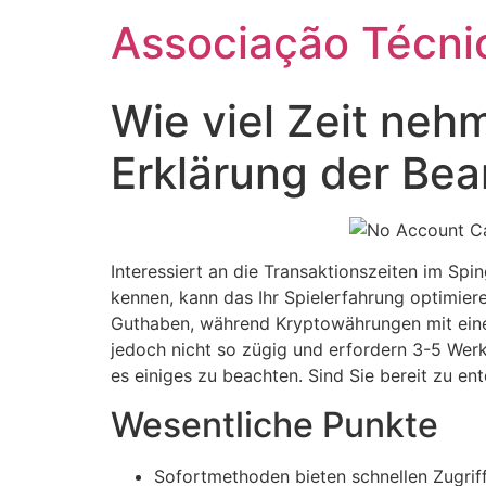
Ir
Associação Técnic
para
o
conteúdo
Wie viel Zeit neh
Erklärung der Bea
Interessiert an die Transaktionszeiten im Sp
kennen, kann das Ihr Spielerfahrung optimier
Guthaben, während Kryptowährungen mit einer
jedoch nicht so zügig und erfordern 3-5 Werk
es einiges zu beachten. Sind Sie bereit zu en
Wesentliche Punkte
Sofortmethoden bieten schnellen Zugrif