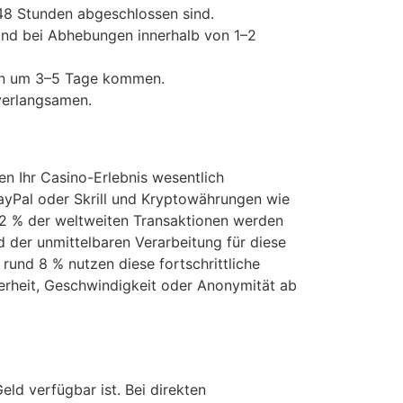
48 Stunden abgeschlossen sind.
und bei Abhebungen innerhalb von 1–2
gen um 3–5 Tage kommen.
verlangsamen.
n Ihr Casino-Erlebnis wesentlich
PayPal oder Skrill und Kryptowährungen wie
d 52 % der weltweiten Transaktionen werden
d der unmittelbaren Verarbeitung für diese
und 8 % nutzen diese fortschrittliche
herheit, Geschwindigkeit oder Anonymität ab
ld verfügbar ist. Bei direkten