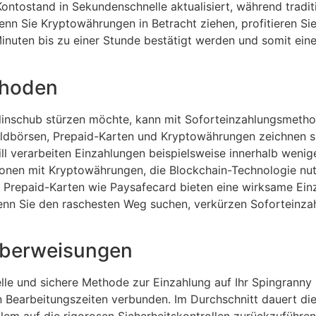
Kontostand in Sekundenschnelle aktualisiert, während trad
enn Sie Kryptowährungen in Betracht ziehen, profitieren Si
inuten bis zu einer Stunde bestätigt werden und somit eine 
thoden
linschub stürzen möchte, kann mit Soforteinzahlungsmethod
eldbörsen, Prepaid-Karten und Kryptowährungen zeichnen si
ll verarbeiten Einzahlungen beispielsweise innerhalb wenig
tionen mit Kryptowährungen, die Blockchain-Technologie nut
en. Prepaid-Karten wie Paysafecard bieten eine wirksame Ei
enn Sie den raschesten Weg suchen, verkürzen Soforteinz
überweisungen
e und sichere Methode zur Einzahlung auf Ihr Spingranny C
n Bearbeitungszeiten verbunden. Im Durchschnitt dauert d
llem auf die rigorosen Sicherheitskontrollen zurückzuführen