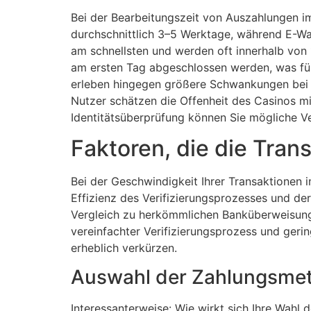
Bei der Bearbeitungszeit von Auszahlungen im
durchschnittlich 3–5 Werktage, während E-Wa
am schnellsten und werden oft innerhalb von 
am ersten Tag abgeschlossen werden, was für 
erleben hingegen größere Schwankungen bei d
Nutzer schätzen die Offenheit des Casinos mi
Identitätsüberprüfung können Sie mögliche V
Faktoren, die die Tran
Bei der Geschwindigkeit Ihrer Transaktionen 
Effizienz des Verifizierungsprozesses und de
Vergleich zu herkömmlichen Banküberweisunge
vereinfachter Verifizierungsprozess und geri
erheblich verkürzen.
Auswahl der Zahlungsme
Interessanterweise: Wie wirkt sich Ihre Wahl