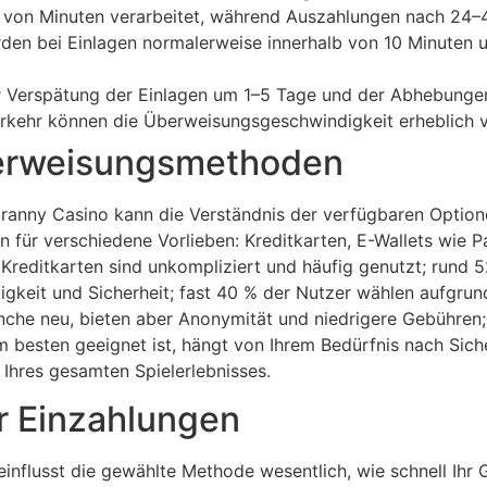
b von Minuten verarbeitet, während Auszahlungen nach 24–
den bei Einlagen normalerweise innerhalb von 10 Minuten 
er Verspätung der Einlagen um 1–5 Tage und der Abhebun
kehr können die Überweisungsgeschwindigkeit erheblich 
berweisungsmethoden
ranny Casino kann die Verständnis der verfügbaren Optione
n für verschiedene Vorlieben: Kreditkarten, E-Wallets wie 
e. Kreditkarten sind unkompliziert und häufig genutzt; run
ligkeit und Sicherheit; fast 40 % der Nutzer wählen aufgrun
he neu, bieten aber Anonymität und niedrigere Gebühren; r
m besten geeignet ist, hängt von Ihrem Bedürfnis nach Sic
 Ihres gesamten Spielerlebnisses.
r Einzahlungen
nflusst die gewählte Methode wesentlich, wie schnell Ihr Ge