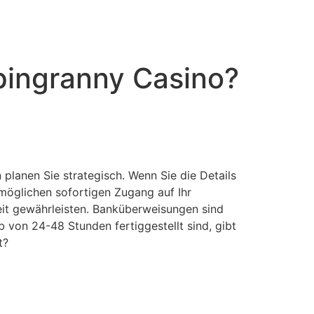
pingranny Casino?
 planen Sie strategisch. Wenn Sie die Details
möglichen sofortigen Zugang auf Ihr
eit gewährleisten. Banküberweisungen sind
 von 24-48 Stunden fertiggestellt sind, gibt
t?