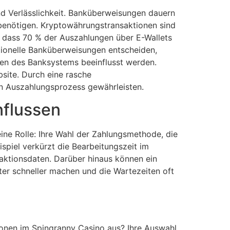
nd Verlässlichkeit. Banküberweisungen dauern
 benötigen. Kryptowährungstransaktionen sind
t, dass 70 % der Auszahlungen über E-Wallets
itionelle Banküberweisungen entscheiden,
ren des Banksystems beeinflusst werden.
bsite. Durch eine rasche
n Auszahlungsprozess gewährleisten.
nflussen
ine Rolle: Ihre Wahl der Zahlungsmethode, die
spiel verkürzt die Bearbeitungszeit im
aktionsdaten. Darüber hinaus können ein
ter schneller machen und die Wartezeiten oft
ionen im Spingranny Casino aus? Ihre Auswahl