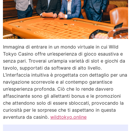
Immagina di entrare in un mondo virtuale in cui Wild
Tokyo Casino offre un’esperienza di gioco esaustiva e
senza pari. Troverai un’ampia varietà di slot e giochi da
tavolo, supportati da software di alto livello.
L’interfaccia intuitiva è progettata con dettaglio per una
navigazione scorrevole e al contempo garantisce
un’esperienza profonda. Ciò che lo rende davvero
affascinante sono gli allettanti bonus e le promozioni
che attendono solo di essere sbloccati, provocando la
curiosità per le sorprese che ti aspettano in questa
avventura da casinò.
wildtokyo.online