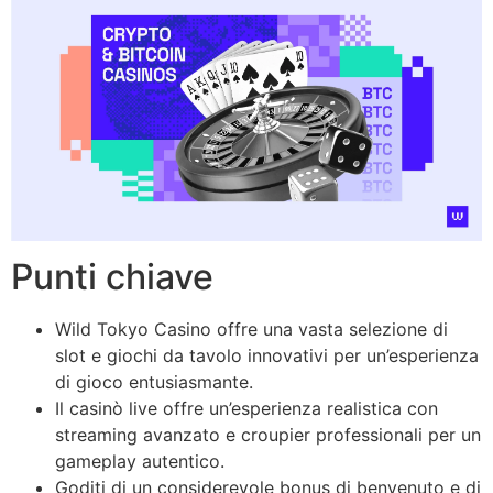
Punti chiave
Wild Tokyo Casino offre una vasta selezione di
slot e giochi da tavolo innovativi per un’esperienza
di gioco entusiasmante.
Il casinò live offre un’esperienza realistica con
streaming avanzato e croupier professionali per un
gameplay autentico.
Goditi di un considerevole bonus di benvenuto e di