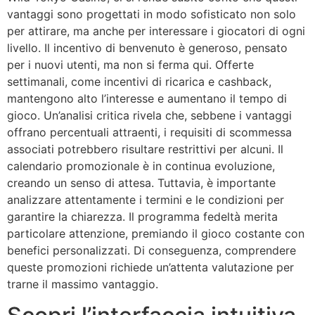
vantaggi sono progettati in modo sofisticato non solo
per attirare, ma anche per interessare i giocatori di ogni
livello. Il incentivo di benvenuto è generoso, pensato
per i nuovi utenti, ma non si ferma qui. Offerte
settimanali, come incentivi di ricarica e cashback,
mantengono alto l’interesse e aumentano il tempo di
gioco. Un’analisi critica rivela che, sebbene i vantaggi
offrano percentuali attraenti, i requisiti di scommessa
associati potrebbero risultare restrittivi per alcuni. Il
calendario promozionale è in continua evoluzione,
creando un senso di attesa. Tuttavia, è importante
analizzare attentamente i termini e le condizioni per
garantire la chiarezza. Il programma fedeltà merita
particolare attenzione, premiando il gioco costante con
benefici personalizzati. Di conseguenza, comprendere
queste promozioni richiede un’attenta valutazione per
trarne il massimo vantaggio.