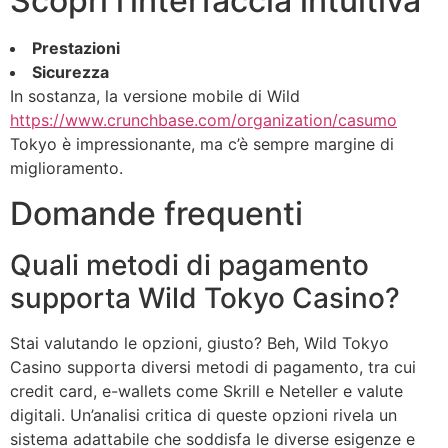
Scopri l’interfaccia intuitiva
Prestazioni
Sicurezza
In sostanza, la versione mobile di Wild
https://www.crunchbase.com/organization/casumo
Tokyo è impressionante, ma c’è sempre margine di
miglioramento.
Domande frequenti
Quali metodi di pagamento
supporta Wild Tokyo Casino?
Stai valutando le opzioni, giusto? Beh, Wild Tokyo
Casino supporta diversi metodi di pagamento, tra cui
credit card, e-wallets come Skrill e Neteller e valute
digitali. Un’analisi critica di queste opzioni rivela un
sistema adattabile che soddisfa le diverse esigenze e