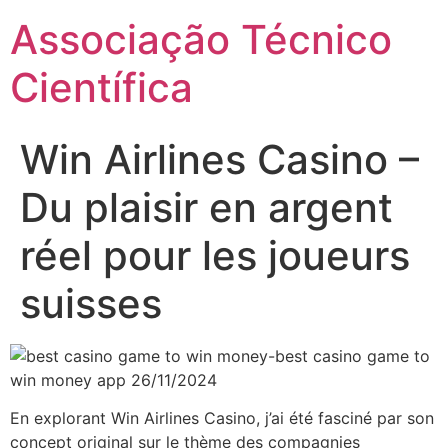
Ir
Associação Técnico
para
o
Científica
conteúdo
Win Airlines Casino –
Du plaisir en argent
réel pour les joueurs
suisses
En explorant Win Airlines Casino, j’ai été fasciné par son
concept original sur le thème des compagnies