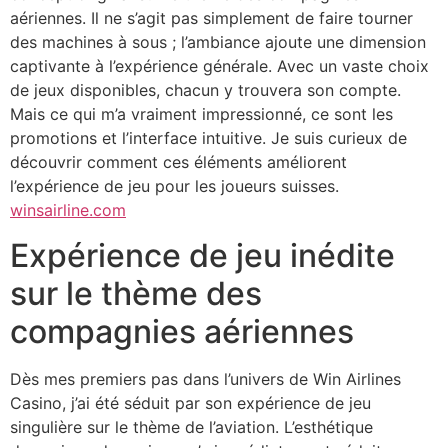
aériennes. Il ne s’agit pas simplement de faire tourner
des machines à sous ; l’ambiance ajoute une dimension
captivante à l’expérience générale. Avec un vaste choix
de jeux disponibles, chacun y trouvera son compte.
Mais ce qui m’a vraiment impressionné, ce sont les
promotions et l’interface intuitive. Je suis curieux de
découvrir comment ces éléments améliorent
l’expérience de jeu pour les joueurs suisses.
winsairline.com
Expérience de jeu inédite
sur le thème des
compagnies aériennes
Dès mes premiers pas dans l’univers de Win Airlines
Casino, j’ai été séduit par son expérience de jeu
singulière sur le thème de l’aviation. L’esthétique