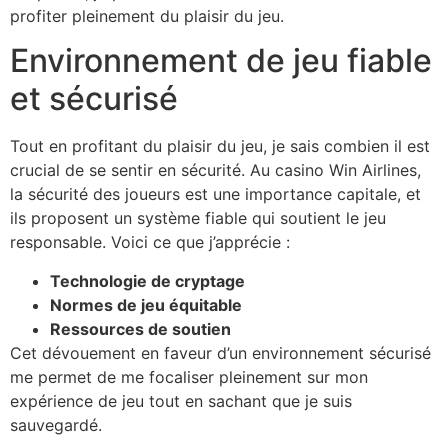
profiter pleinement du plaisir du jeu.
Environnement de jeu fiable
et sécurisé
Tout en profitant du plaisir du jeu, je sais combien il est
crucial de se sentir en sécurité. Au casino Win Airlines,
la sécurité des joueurs est une importance capitale, et
ils proposent un système fiable qui soutient le jeu
responsable. Voici ce que j’apprécie :
Technologie de cryptage
Normes de jeu équitable
Ressources de soutien
Cet dévouement en faveur d’un environnement sécurisé
me permet de me focaliser pleinement sur mon
expérience de jeu tout en sachant que je suis
sauvegardé.