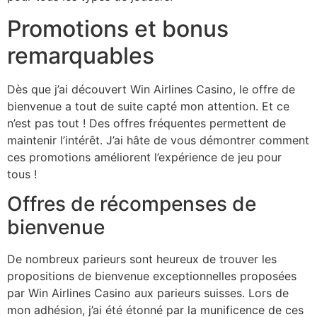
Promotions et bonus
remarquables
Dès que j’ai découvert Win Airlines Casino, le offre de
bienvenue a tout de suite capté mon attention. Et ce
n’est pas tout ! Des offres fréquentes permettent de
maintenir l’intérêt. J’ai hâte de vous démontrer comment
ces promotions améliorent l’expérience de jeu pour
tous !
Offres de récompenses de
bienvenue
De nombreux parieurs sont heureux de trouver les
propositions de bienvenue exceptionnelles proposées
par Win Airlines Casino aux parieurs suisses. Lors de
mon adhésion, j’ai été étonné par la munificence de ces