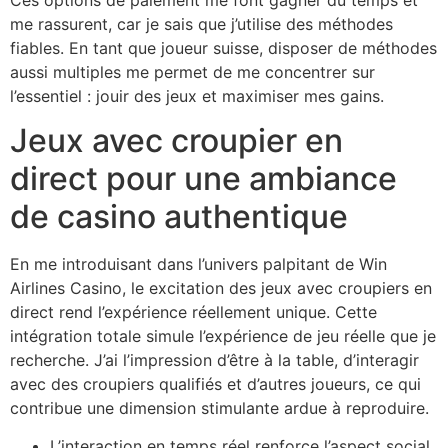
me rassurent, car je sais que j’utilise des méthodes
fiables. En tant que joueur suisse, disposer de méthodes
aussi multiples me permet de me concentrer sur
l’essentiel : jouir des jeux et maximiser mes gains.
Jeux avec croupier en
direct pour une ambiance
de casino authentique
En me introduisant dans l’univers palpitant de Win
Airlines Casino, le excitation des jeux avec croupiers en
direct rend l’expérience réellement unique. Cette
intégration totale simule l’expérience de jeu réelle que je
recherche. J’ai l’impression d’être à la table, d’interagir
avec des croupiers qualifiés et d’autres joueurs, ce qui
contribue une dimension stimulante ardue à reproduire.
L’interaction en temps réel renforce l’aspect social.