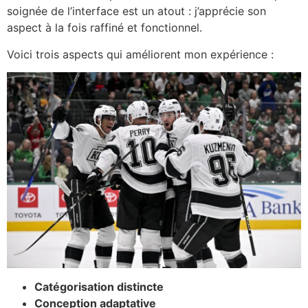
soignée de l’interface est un atout : j’apprécie son
aspect à la fois raffiné et fonctionnel.
Voici trois aspects qui améliorent mon expérience :
Catégorisation distincte
Conception adaptative