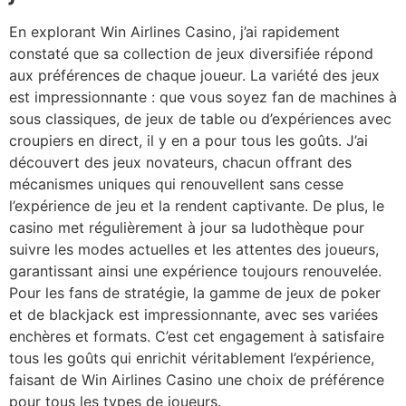
En explorant Win Airlines Casino, j’ai rapidement
constaté que sa collection de jeux diversifiée répond
aux préférences de chaque joueur. La variété des jeux
est impressionnante : que vous soyez fan de machines à
sous classiques, de jeux de table ou d’expériences avec
croupiers en direct, il y en a pour tous les goûts. J’ai
découvert des jeux novateurs, chacun offrant des
mécanismes uniques qui renouvellent sans cesse
l’expérience de jeu et la rendent captivante. De plus, le
casino met régulièrement à jour sa ludothèque pour
suivre les modes actuelles et les attentes des joueurs,
garantissant ainsi une expérience toujours renouvelée.
Pour les fans de stratégie, la gamme de jeux de poker
et de blackjack est impressionnante, avec ses variées
enchères et formats. C’est cet engagement à satisfaire
tous les goûts qui enrichit véritablement l’expérience,
faisant de Win Airlines Casino une choix de préférence
pour tous les types de joueurs.