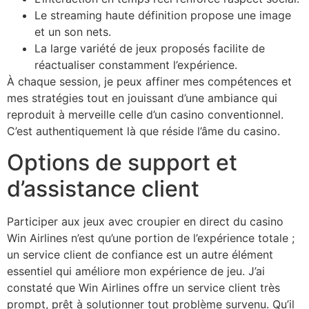
Le streaming haute définition propose une image
et un son nets.
La large variété de jeux proposés facilite de
réactualiser constamment l’expérience.
À chaque session, je peux affiner mes compétences et
mes stratégies tout en jouissant d’une ambiance qui
reproduit à merveille celle d’un casino conventionnel.
C’est authentiquement là que réside l’âme du casino.
Options de support et
d’assistance client
Participer aux jeux avec croupier en direct du casino
Win Airlines n’est qu’une portion de l’expérience totale ;
un service client de confiance est un autre élément
essentiel qui améliore mon expérience de jeu. J’ai
constaté que Win Airlines offre un service client très
prompt, prêt à solutionner tout problème survenu. Qu’il