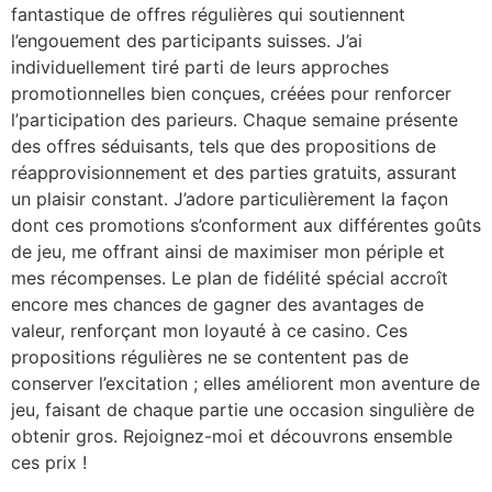
fantastique de offres régulières qui soutiennent
l’engouement des participants suisses. J’ai
individuellement tiré parti de leurs approches
promotionnelles bien conçues, créées pour renforcer
l’participation des parieurs. Chaque semaine présente
des offres séduisants, tels que des propositions de
réapprovisionnement et des parties gratuits, assurant
un plaisir constant. J’adore particulièrement la façon
dont ces promotions s’conforment aux différentes goûts
de jeu, me offrant ainsi de maximiser mon périple et
mes récompenses. Le plan de fidélité spécial accroît
encore mes chances de gagner des avantages de
valeur, renforçant mon loyauté à ce casino. Ces
propositions régulières ne se contentent pas de
conserver l’excitation ; elles améliorent mon aventure de
jeu, faisant de chaque partie une occasion singulière de
obtenir gros. Rejoignez-moi et découvrons ensemble
ces prix !