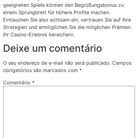
geeigneten Spiele können den Begrüßungsbonus zu
einem Sprungbrett für höhere Profite machen.
Eintauchen Sie also achtsam ein, vertrauen Sie auf Ihre
Strategien und ermöglichen Sie die möglichen Prämien
Ihr Casino-Erlebnis bereichern.
Deixe um comentário
O seu endereço de e-mail não será publicado.
Campos
obrigatórios são marcados com
*
Comentário
*