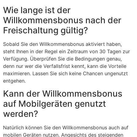
Wie lange ist der
Willkommensbonus nach der
Freischaltung gültig?
Sobald Sie den Willkommensbonus aktiviert haben,
steht Ihnen in der Regel ein Zeitraum von 30 Tagen zur
Verfügung. Überprüfen Sie die Bedingungen genau,
denn nur wer die Verfallsfrist kennt, kann die Vorteile
maximieren. Lassen Sie sich keine Chancen ungenutzt
entgehen.
Kann der Willkommensbonus
auf Mobilgeräten genutzt
werden?
Natürlich können Sie den Willkommensbonus auch auf
mobilen Geräten nutzen. Angesichts des steigenden