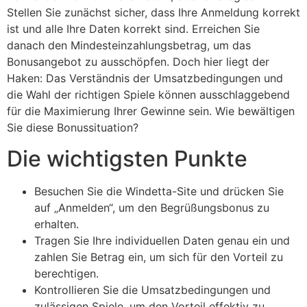
Stellen Sie zunächst sicher, dass Ihre Anmeldung korrekt
ist und alle Ihre Daten korrekt sind. Erreichen Sie
danach den Mindesteinzahlungsbetrag, um das
Bonusangebot zu ausschöpfen. Doch hier liegt der
Haken: Das Verständnis der Umsatzbedingungen und
die Wahl der richtigen Spiele können ausschlaggebend
für die Maximierung Ihrer Gewinne sein. Wie bewältigen
Sie diese Bonussituation?
Die wichtigsten Punkte
Besuchen Sie die Windetta-Site und drücken Sie
auf „Anmelden“, um den Begrüßungsbonus zu
erhalten.
Tragen Sie Ihre individuellen Daten genau ein und
zahlen Sie Betrag ein, um sich für den Vorteil zu
berechtigen.
Kontrollieren Sie die Umsatzbedingungen und
zulässigen Spiele, um den Vorteil effektiv zu