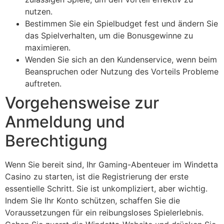
nutzen.
Bestimmen Sie ein Spielbudget fest und ändern Sie
das Spielverhalten, um die Bonusgewinne zu
maximieren.
Wenden Sie sich an den Kundenservice, wenn beim
Beanspruchen oder Nutzung des Vorteils Probleme
auftreten.
Vorgehensweise zur
Anmeldung und
Berechtigung
Wenn Sie bereit sind, Ihr Gaming-Abenteuer im Windetta
Casino zu starten, ist die Registrierung der erste
essentielle Schritt. Sie ist unkompliziert, aber wichtig.
Indem Sie Ihr Konto schützen, schaffen Sie die
Voraussetzungen für ein reibungsloses Spielerlebnis.