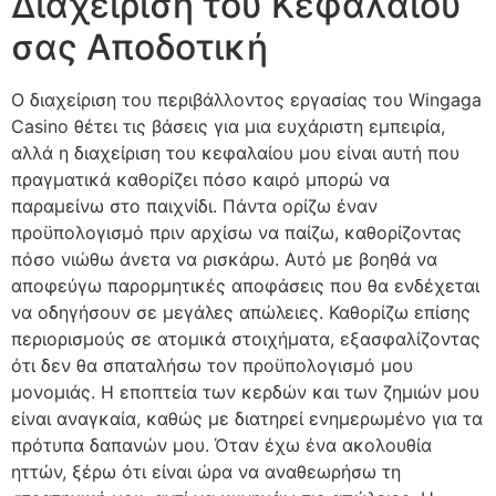
Διαχείριση του Κεφαλαίου
σας Αποδοτική
Ο διαχείριση του περιβάλλοντος εργασίας του Wingaga
Casino θέτει τις βάσεις για μια ευχάριστη εμπειρία,
αλλά η διαχείριση του κεφαλαίου μου είναι αυτή που
πραγματικά καθορίζει πόσο καιρό μπορώ να
παραμείνω στο παιχνίδι. Πάντα ορίζω έναν
προϋπολογισμό πριν αρχίσω να παίζω, καθορίζοντας
πόσο νιώθω άνετα να ρισκάρω. Αυτό με βοηθά να
αποφεύγω παρορμητικές αποφάσεις που θα ενδέχεται
να οδηγήσουν σε μεγάλες απώλειες. Καθορίζω επίσης
περιορισμούς σε ατομικά στοιχήματα, εξασφαλίζοντας
ότι δεν θα σπαταλήσω τον προϋπολογισμό μου
μονομιάς. Η εποπτεία των κερδών και των ζημιών μου
είναι αναγκαία, καθώς με διατηρεί ενημερωμένο για τα
πρότυπα δαπανών μου. Όταν έχω ένα ακολουθία
ηττών, ξέρω ότι είναι ώρα να αναθεωρήσω τη