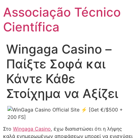
Ir
Associação Técnico
para
o
Científica
conteúdo
Wingaga Casino –
Παίξτε Σοφά και
Κάντε Κάθε
Στοίχημα να Αξίζει
Στο
Wingaga Casino
, έχω διαπιστώσει ότι η λήψης
καλά ενημερωμένων αποφάσεων μπορεί να ενισχύσει