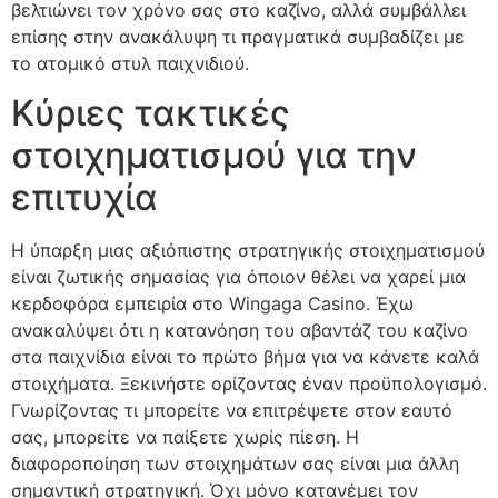
βελτιώνει τον χρόνο σας στο καζίνο, αλλά συμβάλλει
επίσης στην ανακάλυψη τι πραγματικά συμβαδίζει με
το ατομικό στυλ παιχνιδιού.
Κύριες τακτικές
στοιχηματισμού για την
επιτυχία
Η ύπαρξη μιας αξιόπιστης στρατηγικής στοιχηματισμού
είναι ζωτικής σημασίας για όποιον θέλει να χαρεί μια
κερδοφόρα εμπειρία στο Wingaga Casino. Έχω
ανακαλύψει ότι η κατανόηση του αβαντάζ του καζίνο
στα παιχνίδια είναι το πρώτο βήμα για να κάνετε καλά
στοιχήματα. Ξεκινήστε ορίζοντας έναν προϋπολογισμό.
Γνωρίζοντας τι μπορείτε να επιτρέψετε στον εαυτό
σας, μπορείτε να παίξετε χωρίς πίεση. Η
διαφοροποίηση των στοιχημάτων σας είναι μια άλλη
σημαντική στρατηγική. Όχι μόνο κατανέμει τον