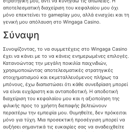
στρατηγική μου, αντί να κυνηγάω τις απώλειες. Η
αποτελεσματική διαχείριση του κεφαλαίου μου όχι
μόνο επεκτείνει το gameplay μου, αλλά ενισχύει και τη
γενική μου απόλαυση στο Wingaga Casino.
Σύναψη
Συνοψίζοντας, το να συμμετέχεις στο Wingaga Casino
έχει να κάνει με το να κάνεις ενημερωμένες επιλογές.
Κατανοώντας την μεγάλη ποικιλία παιχνιδιών,
χρησιμοποιώντας αποτελεσματικές στρατηγικές
στοιχηματισμού και εκμεταλλευόμενος πλήρως τα
μπόνους, έχω διαπιστώσει ότι κάθε συνεδρίαση μπορεί
να είναι ευχάριστη και ανταποδοτική. Η αποδοτική
διαχείριση του κεφαλαίου μου και η αξιοποίηση της
φιλικής προς το χρήστη διεπαφής βελτιώνουν
περαιτέρω την εμπειρία μου. Θυμηθείτε, δεν πρόκειται
μόνο για τύχη. Μια προσεκτική προσέγγιση μπορεί να
αυξήσει σημαντικά τις ευκαιρίες σας να αναδειχθείτε