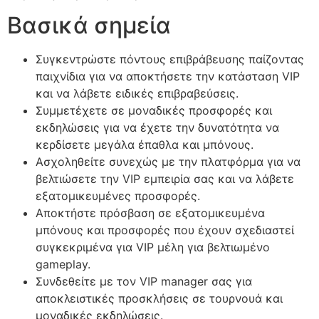
Βασικά σημεία
Συγκεντρώστε πόντους επιβράβευσης παίζοντας
παιχνίδια για να αποκτήσετε την κατάσταση VIP
και να λάβετε ειδικές επιβραβεύσεις.
Συμμετέχετε σε μοναδικές προσφορές και
εκδηλώσεις για να έχετε την δυνατότητα να
κερδίσετε μεγάλα έπαθλα και μπόνους.
Ασχοληθείτε συνεχώς με την πλατφόρμα για να
βελτιώσετε την VIP εμπειρία σας και να λάβετε
εξατομικευμένες προσφορές.
Αποκτήστε πρόσβαση σε εξατομικευμένα
μπόνους και προσφορές που έχουν σχεδιαστεί
συγκεκριμένα για VIP μέλη για βελτιωμένο
gameplay.
Συνδεθείτε με τον VIP manager σας για
αποκλειστικές προσκλήσεις σε τουρνουά και
μοναδικές εκδηλώσεις.