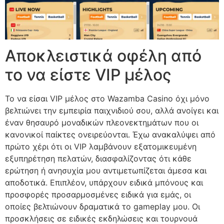
Αποκλειστικά οφέλη από
το να είστε VIP μέλος
Το να είσαι VIP μέλος στο Wazamba Casino όχι μόνο
βελτιώνει την εμπειρία παιχνιδιού σου, αλλά ανοίγει και
έναν θησαυρό μοναδικών πλεονεκτημάτων που οι
κανονικοί παίκτες ονειρεύονται. Έχω ανακαλύψει από
πρώτο χέρι ότι οι VIP λαμβάνουν εξατομικευμένη
εξυπηρέτηση πελατών, διασφαλίζοντας ότι κάθε
ερώτηση ή ανησυχία μου αντιμετωπίζεται άμεσα και
αποδοτικά. Επιπλέον, υπάρχουν ειδικά μπόνους και
προσφορές προσαρμοσμένες ειδικά για εμάς, οι
οποίες βελτιώνουν δραματικά το gameplay μου. Οι
προσκλήσεις σε ειδικές εκδηλώσεις και τουρνουά