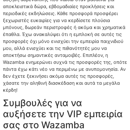
αποκλειστικά δώρα, εβδομαδιαίες προκλήσεις και
περιοδικές εκδηλώσεις. Κάθε προσφορά προσφέρει
ξεχωριστές ευκαιρίες για να κερδίσετε πλούσια
μπόνους, δωρεάν περιστροφές ή ακόμα και χρηματικά
έπαθλα. Έχω ανακαλύψει ότι η εμπλοκή σε αυτές τις
προσφορές όχι μόνο ενισχύει την εμπειρία παιχνιδιού
μου, αλλά ενισχύει και τις πιθανότητές μου να
αποκτήσω σημαντικές ανταμοιβές. Επιπλέον, η
Wazamba ενημερώνει συχνά τις προσφορές της, οπότε
πάντα έχω κάτι νέο να περιμένω με ανυπομονησία. Αν
δεν έχετε ξεκινήσει ακόμα αυτές τις προσφορές,
χάσατε την αληθινή διασκέδαση και αυτά τα μεγάλα
κέρδη!
Συμβουλές για να
αυξήσετε την VIP εμπειρία
σας στο Wazamba