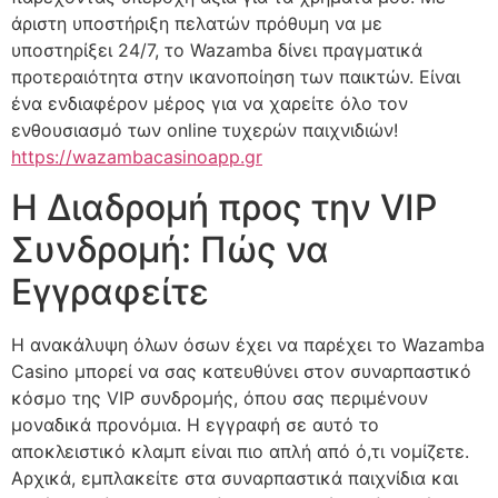
άριστη υποστήριξη πελατών πρόθυμη να με
υποστηρίξει 24/7, το Wazamba δίνει πραγματικά
προτεραιότητα στην ικανοποίηση των παικτών. Είναι
ένα ενδιαφέρον μέρος για να χαρείτε όλο τον
ενθουσιασμό των online τυχερών παιχνιδιών!
https://wazambacasinoapp.gr
Η Διαδρομή προς την VIP
Συνδρομή: Πώς να
Εγγραφείτε
Η ανακάλυψη όλων όσων έχει να παρέχει το Wazamba
Casino μπορεί να σας κατευθύνει στον συναρπαστικό
κόσμο της VIP συνδρομής, όπου σας περιμένουν
μοναδικά προνόμια. Η εγγραφή σε αυτό το
αποκλειστικό κλαμπ είναι πιο απλή από ό,τι νομίζετε.
Αρχικά, εμπλακείτε στα συναρπαστικά παιχνίδια και