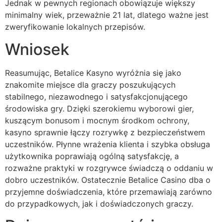
Jednak w pewnych regionach obowiązuje większy
minimalny wiek, przeważnie 21 lat, dlatego ważne jest
zweryfikowanie lokalnych przepisów.
Wniosek
Reasumując, Betalice Kasyno wyróżnia się jako
znakomite miejsce dla graczy poszukujących
stabilnego, niezawodnego i satysfakcjonującego
środowiska gry. Dzięki szerokiemu wyborowi gier,
kuszącym bonusom i mocnym środkom ochrony,
kasyno sprawnie łączy rozrywkę z bezpieczeństwem
uczestników. Płynne wrażenia klienta i szybka obsługa
użytkownika poprawiają ogólną satysfakcję, a
rozważne praktyki w rozgrywce świadczą o oddaniu w
dobro uczestników. Ostatecznie Betalice Casino dba o
przyjemne doświadczenia, które przemawiają zarówno
do przypadkowych, jak i doświadczonych graczy.