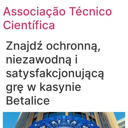
Ir
Associação Técnico
para
o
Científica
conteúdo
Znajdź ochronną,
niezawodną i
satysfakcjonującą
grę w kasynie
Betalice