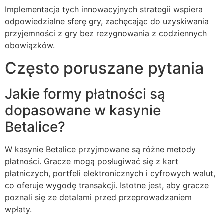
Implementacja tych innowacyjnych strategii wspiera
odpowiedzialne sferę gry, zachęcając do uzyskiwania
przyjemności z gry bez rezygnowania z codziennych
obowiązków.
Często poruszane pytania
Jakie formy płatności są
dopasowane w kasynie
Betalice?
W kasynie Betalice przyjmowane są różne metody
płatności. Gracze mogą posługiwać się z kart
płatniczych, portfeli elektronicznych i cyfrowych walut,
co oferuje wygodę transakcji. Istotne jest, aby gracze
poznali się ze detalami przed przeprowadzaniem
wpłaty.