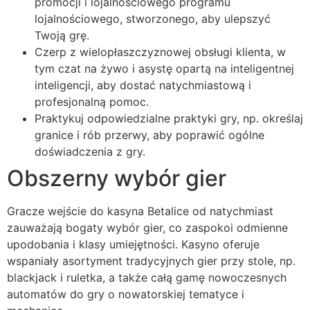
promocji i lojalnościowego programu
lojalnościowego, stworzonego, aby ulepszyć
Twoją grę.
Czerp z wielopłaszczyznowej obsługi klienta, w
tym czat na żywo i asystę opartą na inteligentnej
inteligencji, aby dostać natychmiastową i
profesjonalną pomoc.
Praktykuj odpowiedzialne praktyki gry, np. określaj
granice i rób przerwy, aby poprawić ogólne
doświadczenia z gry.
Obszerny wybór gier
Gracze wejście do kasyna Betalice od natychmiast
zauważają bogaty wybór gier, co zaspokoi odmienne
upodobania i klasy umiejętności. Kasyno oferuje
wspaniały asortyment tradycyjnych gier przy stole, np.
blackjack i ruletka, a także całą gamę nowoczesnych
automatów do gry o nowatorskiej tematyce i