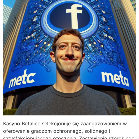
Kasyno Betalice selekcjonuje się zaangażowaniem w
oferowanie graczom ochronnego, solidnego i
satysfakcjonującego otoczenia. Zestawienie szerokiego