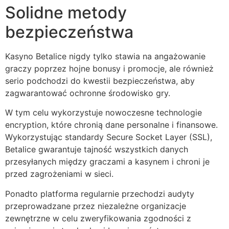
Solidne metody
bezpieczeństwa
Kasyno Betalice nigdy tylko stawia na angażowanie
graczy poprzez hojne bonusy i promocje, ale również
serio podchodzi do kwestii bezpieczeństwa, aby
zagwarantować ochronne środowisko gry.
W tym celu wykorzystuje nowoczesne technologie
encryption, które chronią dane personalne i finansowe.
Wykorzystując standardy Secure Socket Layer (SSL),
Betalice gwarantuje tajność wszystkich danych
przesyłanych między graczami a kasynem i chroni je
przed zagrożeniami w sieci.
Ponadto platforma regularnie przechodzi audyty
przeprowadzane przez niezależne organizacje
zewnętrzne w celu zweryfikowania zgodności z