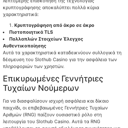
λεπτομερής επισκόπηση της τεχνολογίας
κρυπτογράφησης αποκαλύπτει πολλά κύρια
χαρακτηριστικά:
Κρυπτογράφηση από άκρο σε άκρο
Πιστοποιητικά TLS
Πολλαπλών Στοιχείων Έλεγχος
Αυθεντικοποίησης
Αυτά τα χαρακτηριστικά καταδεικνύουν συλλογικά τη
δέσμευση του Slothub Casino για την ασφάλεια των
πληροφοριών των χρηστών.
Επικυρωμένες Γεννήτριες
Τυχαίων Νούμερων
Για να διασφαλίσουν ισχυρή ασφάλεια και δίκαιο
παιχνίδι, οι επιβεβαιωμένες Γεννήτριες Τυχαίων
Αριθμών (RNG) παίζουν ουσιαστικό ρόλο στη
λειτουργία του Slothub Casino. Αυτά τα RNG