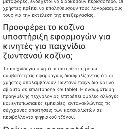
μεταφορές, ενδέχεται να διαρκέσουν περισσότερο. Οι
χρήστες πρέπει να επαληθεύσουν τους λογαριασμούς
τους για την εκτέλεση της επεξεργασίας.
Προσφέρει το καζίνο
υποστήριξη εφαρμογών για
κινητές για παιχνίδια
ζωντανού καζίνο;
Το παιχνίδι για κινητά υποστηρίζεται μέσω
συμβατότητας εφαρμογών, διασφαλίζοντας ότι οι
χρήστες απολαμβάνουν ζωντανά παιχνίδια καζίνο
αβίαστα σε smartphone και tablet. Η ενσωμάτωση
προηγμένης τεχνολογίας επιτρέπει ομαλές αλλαγές
και εντυπωσιακές εμπειρίες, αντανακλώντας τις
σύγχρονες απαιτήσεις των καταναλωτών σε
περιβάλλοντα ψηφιακού τζόγου.