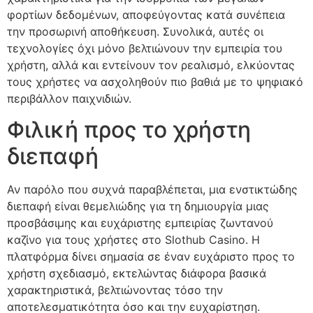
φορτίων δεδομένων, αποφεύγοντας κατά συνέπεια
την προσωρινή αποθήκευση. Συνολικά, αυτές οι
τεχνολογίες όχι μόνο βελτιώνουν την εμπειρία του
χρήστη, αλλά και εντείνουν τον ρεαλισμό, ελκύοντας
τους χρήστες να ασχοληθούν πιο βαθιά με το ψηφιακό
περιβάλλον παιχνιδιών.
Φιλική προς το χρήστη
διεπαφή
Αν παρόλο που συχνά παραβλέπεται, μια ενστικτώδης
διεπαφή είναι θεμελιώδης για τη δημιουργία μιας
προσβάσιμης και ευχάριστης εμπειρίας ζωντανού
καζίνο για τους χρήστες στο Slothub Casino. Η
πλατφόρμα δίνει σημασία σε έναν ευχάριστο προς το
χρήστη σχεδιασμό, εκτελώντας διάφορα βασικά
χαρακτηριστικά, βελτιώνοντας τόσο την
αποτελεσματικότητα όσο και την ευχαρίστηση.