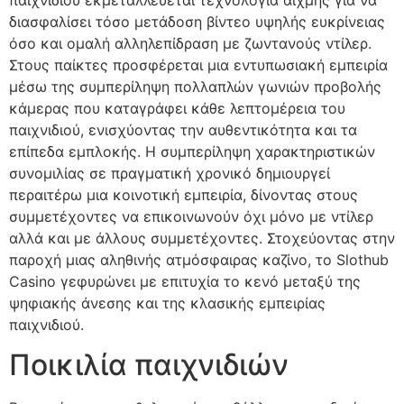
διασφαλίσει τόσο μετάδοση βίντεο υψηλής ευκρίνειας
όσο και ομαλή αλληλεπίδραση με ζωντανούς ντίλερ.
Στους παίκτες προσφέρεται μια εντυπωσιακή εμπειρία
μέσω της συμπερίληψη πολλαπλών γωνιών προβολής
κάμερας που καταγράφει κάθε λεπτομέρεια του
παιχνιδιού, ενισχύοντας την αυθεντικότητα και τα
επίπεδα εμπλοκής. Η συμπερίληψη χαρακτηριστικών
συνομιλίας σε πραγματική χρονικό δημιουργεί
περαιτέρω μια κοινοτική εμπειρία, δίνοντας στους
συμμετέχοντες να επικοινωνούν όχι μόνο με ντίλερ
αλλά και με άλλους συμμετέχοντες. Στοχεύοντας στην
παροχή μιας αληθινής ατμόσφαιρας καζίνο, το Slothub
Casino γεφυρώνει με επιτυχία το κενό μεταξύ της
ψηφιακής άνεσης και της κλασικής εμπειρίας
παιχνιδιού.
Ποικιλία παιχνιδιών