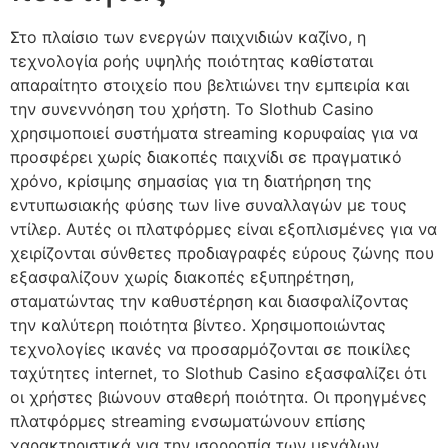
Στο πλαίσιο των ενεργών παιχνιδιών καζίνο, η
τεχνολογία ροής υψηλής ποιότητας καθίσταται
απαραίτητο στοιχείο που βελτιώνει την εμπειρία και
την συνεννόηση του χρήστη. Το Slothub Casino
χρησιμοποιεί συστήματα streaming κορυφαίας για να
προσφέρει χωρίς διακοπές παιχνίδι σε πραγματικό
χρόνο, κρίσιμης σημασίας για τη διατήρηση της
εντυπωσιακής φύσης των live συναλλαγών με τους
ντίλερ. Αυτές οι πλατφόρμες είναι εξοπλισμένες για να
χειρίζονται σύνθετες προδιαγραφές εύρους ζώνης που
εξασφαλίζουν χωρίς διακοπές εξυπηρέτηση,
σταματώντας την καθυστέρηση και διασφαλίζοντας
την καλύτερη ποιότητα βίντεο. Χρησιμοποιώντας
τεχνολογίες ικανές να προσαρμόζονται σε ποικίλες
ταχύτητες internet, το Slothub Casino εξασφαλίζει ότι
οι χρήστες βιώνουν σταθερή ποιότητα. Οι προηγμένες
πλατφόρμες streaming ενσωματώνουν επίσης
χαρακτηριστικά για την ισορροπία των μεγάλων