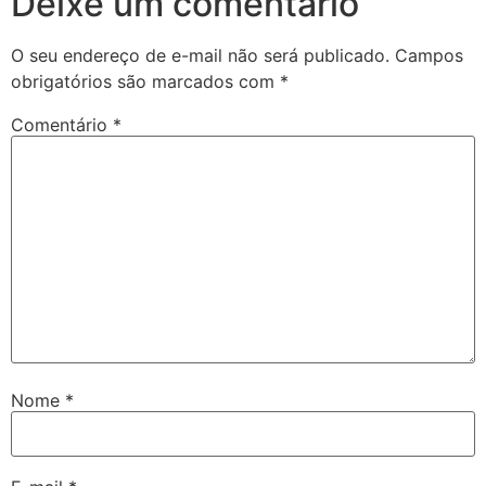
Deixe um comentário
O seu endereço de e-mail não será publicado.
Campos
obrigatórios são marcados com
*
Comentário
*
Nome
*