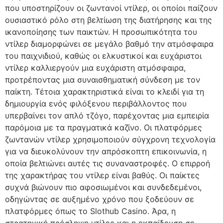
που υποστηρίζουν οι ζωντανοί ντίλερ, οι οποίοι παίζουν
ουσιαστικό ρόλο στη βελτίωση της διατήρησης και της
ικανοποίησης των παικτών. Η προσωπικότητα του
ντίλερ διαμορφώνει σε μεγάλο βαθμό την ατμόσφαιρα
του παιχνιδιού, καθώς οι ελκυστικοί και ευχάριστοι
ντίλερ καλλιεργούν μια ευχάριστη ατμόσφαιρα,
προτρέποντας μια συναισθηματική σύνδεση με τον
παίκτη. Τέτοια χαρακτηριστικά είναι το κλειδί για τη
δημιουργία ενός φιλόξενου περιβάλλοντος που
υπερβαίνει τον απλό τζόγο, παρέχοντας μια εμπειρία
παρόμοια με τα πραγματικά καζίνο. Οι πλατφόρμες
ζωντανών ντίλερ χρησιμοποιούν σύγχρονη τεχνολογία
για να διευκολύνουν την απρόσκοπτη επικοινωνία, η
οποία βελτιώνει αυτές τις συναναστροφές. Ο επιρροή
της χαρακτήρας του ντίλερ είναι βαθύς. Οι παίκτες
συχνά βιώνουν πιο αφοσιωμένοι και συνδεδεμένοι,
οδηγώντας σε αυξημένο χρόνο που ξοδεύουν σε
πλατφόρμες όπως το Slothub Casino. Άρα, η