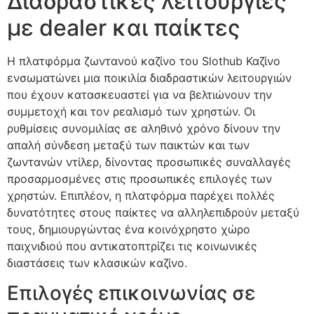
Διαδραστικές λειτουργίες
με dealer και παίκτες
Η πλατφόρμα ζωντανού καζίνο του Slothub Καζίνο
ενσωματώνει μια ποικιλία διαδραστικών λειτουργιών
που έχουν κατασκευαστεί για να βελτιώνουν την
συμμετοχή και τον ρεαλισμό των χρηστών. Οι
ρυθμίσεις συνομιλίας σε αληθινό χρόνο δίνουν την
απαλή σύνδεση μεταξύ των παικτών και των
ζωντανών ντίλερ, δίνοντας προσωπικές συναλλαγές
προσαρμοσμένες στις προσωπικές επιλογές των
χρηστών. Επιπλέον, η πλατφόρμα παρέχει πολλές
δυνατότητες στους παίκτες να αλληλεπιδρούν μεταξύ
τους, δημιουργώντας ένα κοινόχρηστο χώρο
παιχνιδιού που αντικατοπτρίζει τις κοινωνικές
διαστάσεις των κλασικών καζίνο.
Επιλογές επικοινωνίας σε