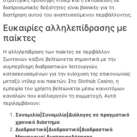
στρατηγική πρόσληψη ντίλερ και η εκπαίδευση σε
διαπροσωπικές δεξιότητες είναι βασικές για τη
διατήρηση αυτού του αναπτυσσόμενου περιβάλλοντος.
Ευκαιρίες αλληλεπίδρασης με
παίκτες
Η αλληλεπίδραση των παίκτες σε περιβάλλον
ζωντανών καζίνο βελτιώνεται σημαντικά με την
συμπερίληψη διαδραστικών λειτουργιών,
κατασκευασμένων για την ενίσχυση της επικοινωνίας
μεταξύ ντίλερ και παικτών. Στο Slothub Casino, η
εμπειρία του χρήστη βελτιώνεται μέσω καινοτόμων
καναλιών που καλλιεργούν τη συμμετοχή. Αυτά
περιλαμβάνουν:
Συνομιλία|Συνομιλία|Διάλογος σε πραγματικό
χρονικό διάστημα
Διαδραστικά|Διαδραστικά|Διαδραστικά
Μηχανισμοί Ανατροφοδότησης