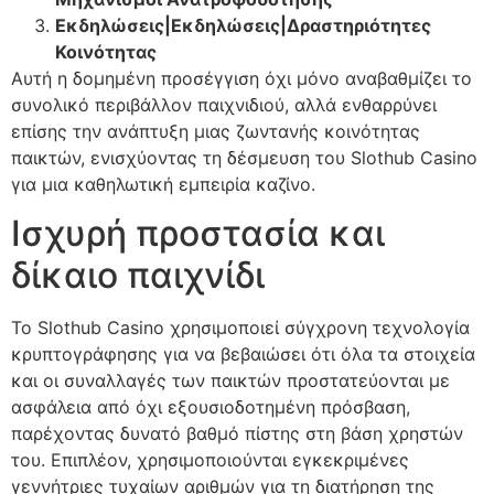
Εκδηλώσεις|Εκδηλώσεις|Δραστηριότητες
Κοινότητας
Αυτή η δομημένη προσέγγιση όχι μόνο αναβαθμίζει το
συνολικό περιβάλλον παιχνιδιού, αλλά ενθαρρύνει
επίσης την ανάπτυξη μιας ζωντανής κοινότητας
παικτών, ενισχύοντας τη δέσμευση του Slothub Casino
για μια καθηλωτική εμπειρία καζίνο.
Ισχυρή προστασία και
δίκαιο παιχνίδι
Το Slothub Casino χρησιμοποιεί σύγχρονη τεχνολογία
κρυπτογράφησης για να βεβαιώσει ότι όλα τα στοιχεία
και οι συναλλαγές των παικτών προστατεύονται με
ασφάλεια από όχι εξουσιοδοτημένη πρόσβαση,
παρέχοντας δυνατό βαθμό πίστης στη βάση χρηστών
του. Επιπλέον, χρησιμοποιούνται εγκεκριμένες
γεννήτριες τυχαίων αριθμών για τη διατήρηση της