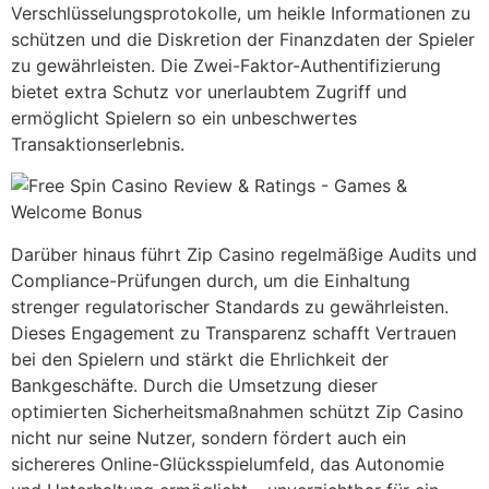
Verschlüsselungsprotokolle, um heikle Informationen zu
schützen und die Diskretion der Finanzdaten der Spieler
zu gewährleisten. Die Zwei-Faktor-Authentifizierung
bietet extra Schutz vor unerlaubtem Zugriff und
ermöglicht Spielern so ein unbeschwertes
Transaktionserlebnis.
Darüber hinaus führt Zip Casino regelmäßige Audits und
Compliance-Prüfungen durch, um die Einhaltung
strenger regulatorischer Standards zu gewährleisten.
Dieses Engagement zu Transparenz schafft Vertrauen
bei den Spielern und stärkt die Ehrlichkeit der
Bankgeschäfte. Durch die Umsetzung dieser
optimierten Sicherheitsmaßnahmen schützt Zip Casino
nicht nur seine Nutzer, sondern fördert auch ein
sichereres Online-Glücksspielumfeld, das Autonomie