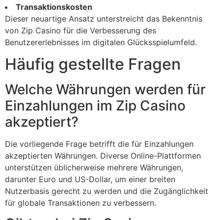
Transaktionskosten
Dieser neuartige Ansatz unterstreicht das Bekenntnis
von Zip Casino für die Verbesserung des
Benutzererlebnisses im digitalen Glücksspielumfeld.
Häufig gestellte Fragen
Welche Währungen werden für
Einzahlungen im Zip Casino
akzeptiert?
Die vorliegende Frage betrifft die für Einzahlungen
akzeptierten Währungen. Diverse Online-Plattformen
unterstützen üblicherweise mehrere Währungen,
darunter Euro und US-Dollar, um einer breiten
Nutzerbasis gerecht zu werden und die Zugänglichkeit
für globale Transaktionen zu verbessern.