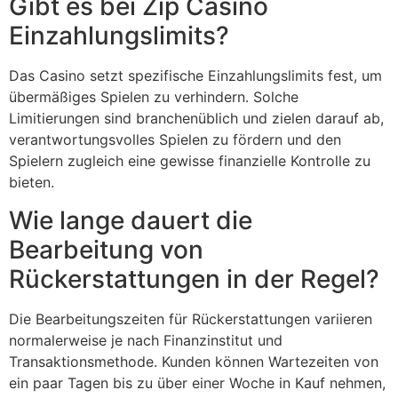
Gibt es bei Zip Casino
Einzahlungslimits?
Das Casino setzt spezifische Einzahlungslimits fest, um
übermäßiges Spielen zu verhindern. Solche
Limitierungen sind branchenüblich und zielen darauf ab,
verantwortungsvolles Spielen zu fördern und den
Spielern zugleich eine gewisse finanzielle Kontrolle zu
bieten.
Wie lange dauert die
Bearbeitung von
Rückerstattungen in der Regel?
Die Bearbeitungszeiten für Rückerstattungen variieren
normalerweise je nach Finanzinstitut und
Transaktionsmethode. Kunden können Wartezeiten von
ein paar Tagen bis zu über einer Woche in Kauf nehmen,