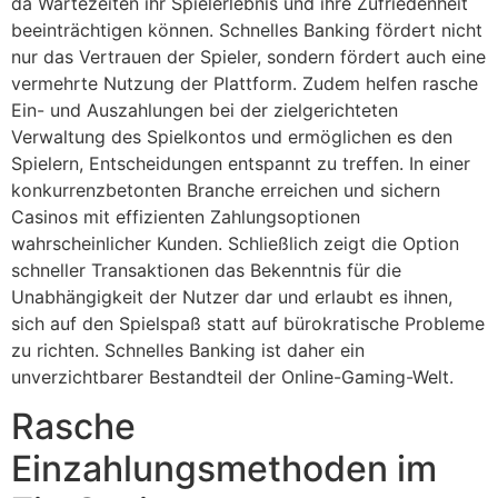
da Wartezeiten ihr Spielerlebnis und ihre Zufriedenheit
beeinträchtigen können. Schnelles Banking fördert nicht
nur das Vertrauen der Spieler, sondern fördert auch eine
vermehrte Nutzung der Plattform. Zudem helfen rasche
Ein- und Auszahlungen bei der zielgerichteten
Verwaltung des Spielkontos und ermöglichen es den
Spielern, Entscheidungen entspannt zu treffen. In einer
konkurrenzbetonten Branche erreichen und sichern
Casinos mit effizienten Zahlungsoptionen
wahrscheinlicher Kunden. Schließlich zeigt die Option
schneller Transaktionen das Bekenntnis für die
Unabhängigkeit der Nutzer dar und erlaubt es ihnen,
sich auf den Spielspaß statt auf bürokratische Probleme
zu richten. Schnelles Banking ist daher ein
unverzichtbarer Bestandteil der Online-Gaming-Welt.
Rasche
Einzahlungsmethoden im