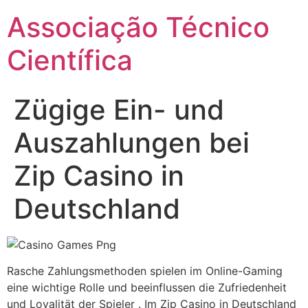
Ir
Associação Técnico
para
o
Científica
conteúdo
Zügige Ein- und
Auszahlungen bei
Zip Casino in
Deutschland
Rasche Zahlungsmethoden spielen im Online-Gaming
eine wichtige Rolle und beeinflussen die Zufriedenheit
und Loyalität der Spieler . Im Zip Casino in Deutschland