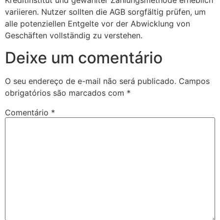
Kreditinstitut und gewählter Zahlungsmethode erheblich
variieren. Nutzer sollten die AGB sorgfältig prüfen, um
alle potenziellen Entgelte vor der Abwicklung von
Geschäften vollständig zu verstehen.
Deixe um comentário
O seu endereço de e-mail não será publicado.
Campos
obrigatórios são marcados com
*
Comentário
*